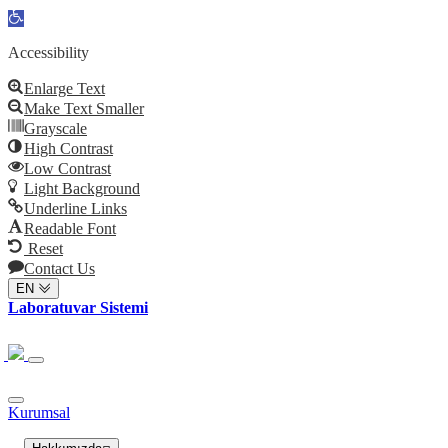
Open
toolbar
Accessibility
Enlarge Text
Make Text Smaller
Grayscale
High Contrast
Low Contrast
Light Background
Underline Links
Readable Font
Reset
Contact Us
EN
Laboratuvar Sistemi
Kurumsal